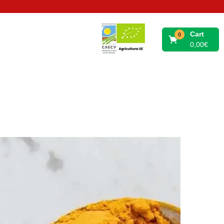
Cart
0
0,00
€