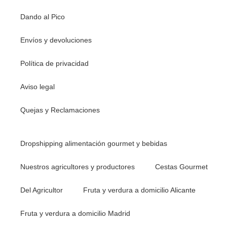
Albahaca
(0)
Dando al Pico
Algas
(0)
Aliño
(1)
Envíos y devoluciones
Almendra frita
(0)
almendra mediterránea
(0)
Política de privacidad
almendra tostada
(0)
Aviso legal
Almendras gourmet
(0)
Almendras marcona
(0)
Quejas y Reclamaciones
almendras marconas
(0)
almendras peladas
(0)
Dropshipping alimentación gourmet y bebidas
Almendras tostadas
(0)
Anchoas
(0)
Nuestros agricultores y productores
Cestas Gourmet
AOVE
(0)
Del Agricultor
Fruta y verdura a domicilio Alicante
Arnadí
(0)
Artisan jam
(0)
Fruta y verdura a domicilio Madrid
Avacado
(0)