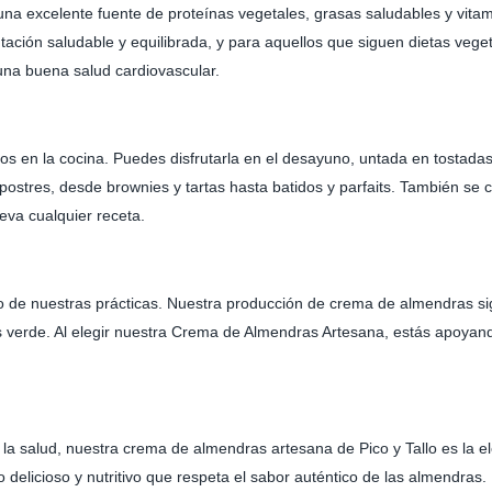
a excelente fuente de proteínas vegetales, grasas saludables y vitami
ción saludable y equilibrada, y para aquellos que siguen dietas vegeta
una buena salud cardiovascular.
sos en la cocina. Puedes disfrutarla en el desayuno, untada en tostad
 postres, desde brownies y tartas hasta batidos y parfaits. También se
eva cualquier receta.
acto de nuestras prácticas. Nuestra producción de crema de almendras 
 verde. Al elegir nuestra Crema de Almendras Artesana, estás apoyan
la salud, nuestra crema de almendras artesana de Pico y Tallo es la el
delicioso y nutritivo que respeta el sabor auténtico de las almendras.