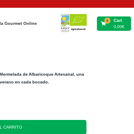
Cart
0
da Gourmet Online
0,00
€
 Mermelada de Albaricoque Artesanal, una
l verano en cada bocado.
L CARRITO