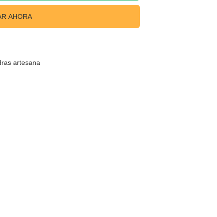
R AHORA
ras artesana