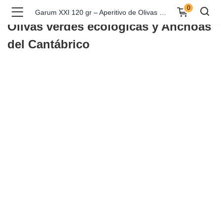
Garum XXI 120 gr – Aperitivo de
0
Garum XXI 120 gr – Aperitivo de Olivas verdes ecológicas y Anchoas del Cantábrico
Olivas verdes ecológicas y Anchoas
del Cantábrico