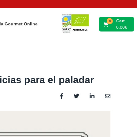
Cart
0
da Gourmet Online
0,00
€
cias para el paladar