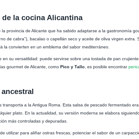
 de la cocina Alicantina
e la provincia de Alicante que ha sabido adaptarse a la gastronomía go
o de cabra”), bacalao o capellán seco y aceite de oliva virgen extra. 
ià la convierten en un emblema del sabor mediterráneo.
de en su versatilidad: puede servirse sobre una tostada de pan crujien
ndas gourmet de Alicante, como
Pico y Tallo
, es posible encontrar
peric
ancestral
os transporta a la Antigua Roma. Esta salsa de pescado fermentado er
lquier plato. En la actualidad, su versión moderna se elabora siguien
ción más controladas y depuradas.
e utilizar para aliñar ostras frescas, potenciar el sabor de un carpac