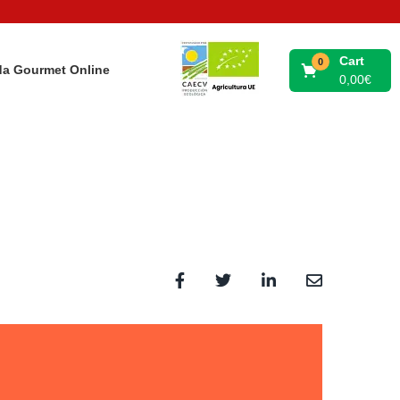
Cart
0
da Gourmet Online
0,00
€