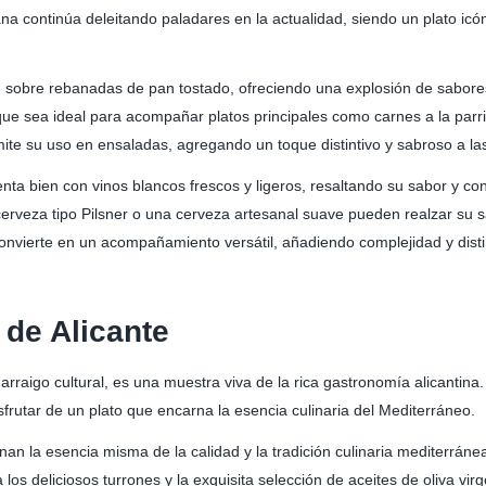
ana continúa deleitando paladares en la actualidad, siendo un plato icón
te sobre rebanadas de pan tostado, ofreciendo una explosión de sabo
que sea ideal para acompañar platos principales como carnes a la parr
mite su uso en ensaladas, agregando un toque distintivo y sabroso a l
ta bien con vinos blancos frescos y ligeros, resaltando su sabor y cont
 cerveza tipo Pilsner o una cerveza artesanal suave pueden realzar su 
a convierte en un acompañamiento versátil, añadiendo complejidad y dist
de Alicante
arraigo cultural, es una muestra viva de la rica gastronomía alicantina.
sfrutar de un plato que encarna la esencia culinaria del Mediterráneo.
an la esencia misma de la calidad y la tradición culinaria mediterrán
los deliciosos turrones y la exquisita selección de aceites de oliva vir