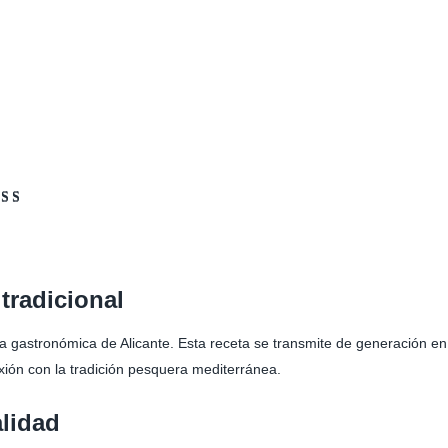
ado con
e 5 en
 a
ación de
 tradicional
iente
 gastronómica de Alicante. Esta receta se transmite de generación en 
exión con la tradición pesquera mediterránea.
alidad