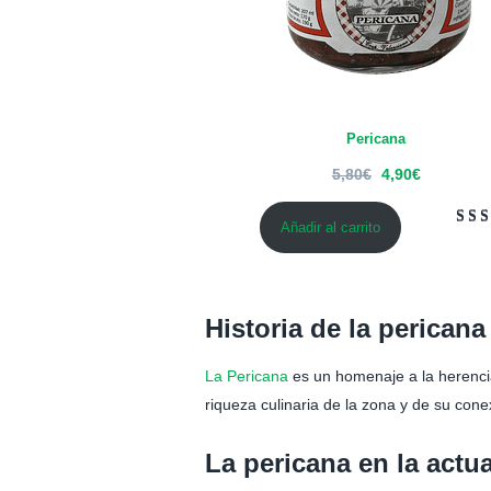
Pericana
5,80
€
4,90
€
Añadir al carrito
Valor
1
5.00
d
base
valor
Historia de la pericana
un cl
La Pericana
es un homenaje a la herencia
riqueza culinaria de la zona y de su con
La pericana en la actu