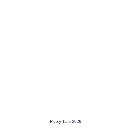
Tomate seco con hierbas de La Pericana de Muro
0
5,50
€
Añadir al carrito
Pico y Tallo 2026