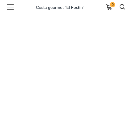
Cesta gourmet “El Festín”
0
Cesta gourmet “El Festín”