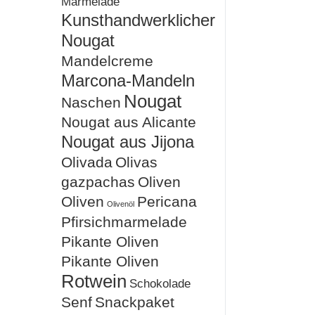
Marmelade
Kunsthandwerklicher
Nougat
Mandelcreme
Marcona-Mandeln
Nougat
Naschen
Nougat aus Alicante
Nougat aus Jijona
Olivada
Olivas
gazpachas
Oliven
Oliven
Pericana
Olivenöl
Pfirsichmarmelade
Pikante Oliven
Pikante Oliven
Rotwein
Schokolade
Senf
Snackpaket