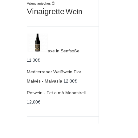
Valencianisches Öl
Vinaigrette
Wein
Products
Schweinshaxe in Senfsoße
11,00
€
Mediterraner Weißwein Flor
Malvés - Malvasía
12,00
€
Rotwein - Fet a mà Monastrell
12,00
€