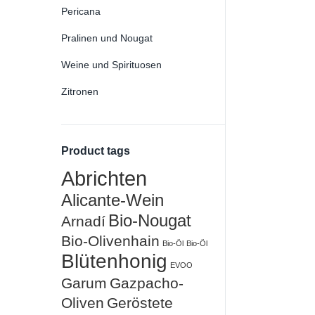
Pericana
Pralinen und Nougat
Weine und Spirituosen
Zitronen
Product tags
Abrichten
Alicante-Wein
Bio-Nougat
Arnadí
Bio-Olivenhain
Bio-Öl
Bio-Öl
Blütenhonig
EVOO
Garum
Gazpacho-
Oliven
Geröstete