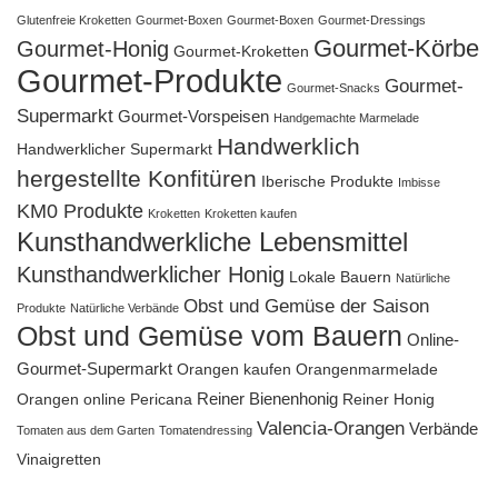
Glutenfreie Kroketten
Gourmet-Boxen
Gourmet-Boxen
Gourmet-Dressings
Gourmet-Körbe
Gourmet-Honig
Gourmet-Kroketten
Gourmet-Produkte
Gourmet-
Gourmet-Snacks
Supermarkt
Gourmet-Vorspeisen
Handgemachte Marmelade
Handwerklich
Handwerklicher Supermarkt
hergestellte Konfitüren
Iberische Produkte
Imbisse
KM0 Produkte
Kroketten
Kroketten kaufen
Kunsthandwerkliche Lebensmittel
Kunsthandwerklicher Honig
Lokale Bauern
Natürliche
Obst und Gemüse der Saison
Produkte
Natürliche Verbände
Obst und Gemüse vom Bauern
Online-
Gourmet-Supermarkt
Orangen kaufen
Orangenmarmelade
Reiner Bienenhonig
Orangen online
Pericana
Reiner Honig
Valencia-Orangen
Verbände
Tomaten aus dem Garten
Tomatendressing
Vinaigretten