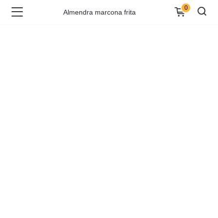
Almendra marcona frita
0
Almendra marcona frita