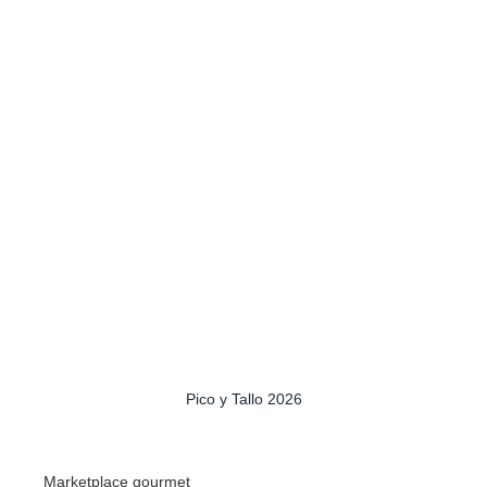
Caviar aceite de oliva – Esferificación AOVE – Variedad Picual 50
gr.
0
6,99
€
Añadir al carrito
Pico y Tallo 2026
Marketplace gourmet